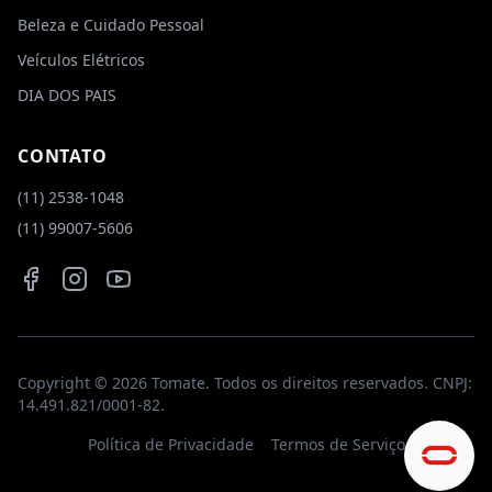
Dúvidas Frequentes
Beleza e Cuidado Pessoal
Veículos Elétricos
DIA DOS PAIS
Olá! Como posso te ajudar? Veja
nossas dúvidas frequentes abaixo.
CONTATO
(11) 2538-1048
Como faço para comprar ou revender?
(11) 99007-5606
Qual o prazo de garantia dos produtos?
Facebook
Instagram
YouTube
Onde encontro os manuais ou drivers dos
produtos?
Copyright ©
2026
Tomate. Todos os direitos reservados. CNPJ:
Quais são as formas de contato?
14.491.821/0001-82.
Política de Privacidade
Termos de Serviço